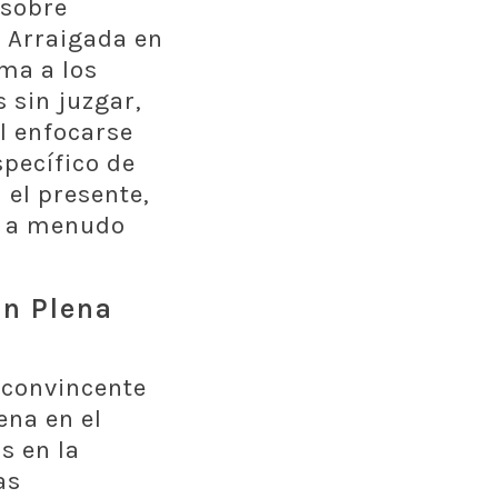
 sobre
. Arraigada en
ma a los
 sin juzgar,
l enfocarse
specífico de
 el presente,
ue a menudo
ón Plena
 convincente
ena en el
s en la
as