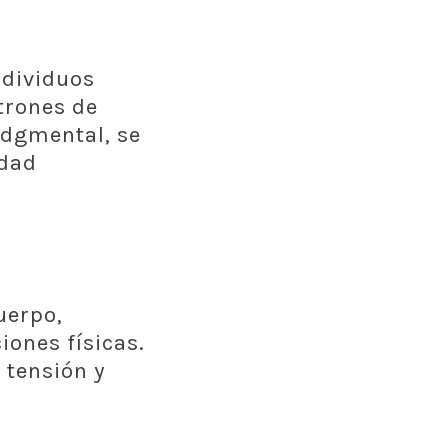
ndividuos
trones de
udgmental, se
idad
uerpo,
iones físicas.
 tensión y