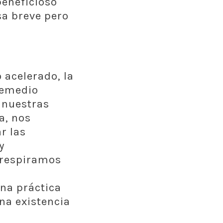
beneficioso
a breve pero
acelerado, la
remedio
 nuestras
a, nos
r las
y
 respiramos
l
una práctica
na existencia