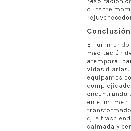
respiración c
durante mome
rejuvenecedo
Conclusión
En un mundo 
meditación de
atemporal par
vidas diarias.
equipamos co
complejidades
encontrando t
en el moment
transformador
que trasciend
calmada y ce