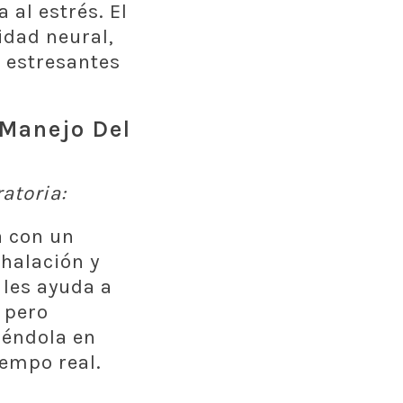
 al estrés. El
idad neural,
s estresantes
 Manejo Del
atoria:
a con un
nhalación y
 les ayuda a
 pero
iéndola en
iempo real.