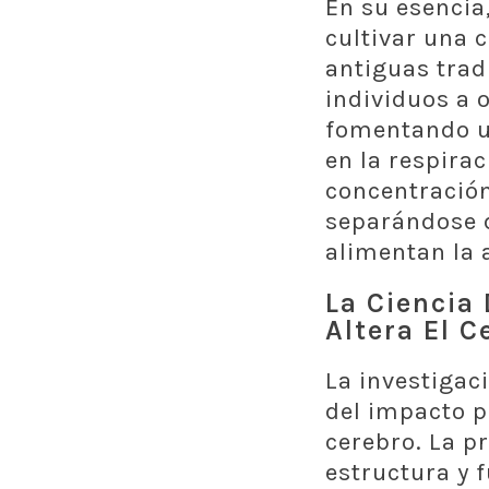
En su esencia
cultivar una 
antiguas trad
individuos a 
fomentando un
en la respira
concentración
separándose d
alimentan la 
La Ciencia
Altera El C
La investigac
del impacto p
cerebro. La p
estructura y 