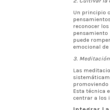
2.
Cultivar l
Un principio 
pensamientos 
reconocer los
pensamiento n
puede romper 
emocional de 
3.
Meditación 
Las meditacio
sistemáticame
promoviendo l
Esta técnica e
centrar a los
Integrar La