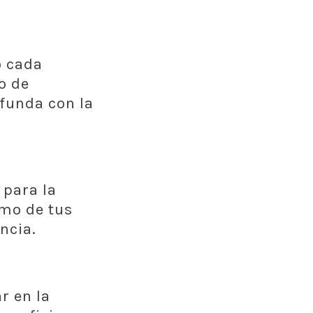
o cada
o de
funda con la
 para la
tmo de tus
ncia.
r en la