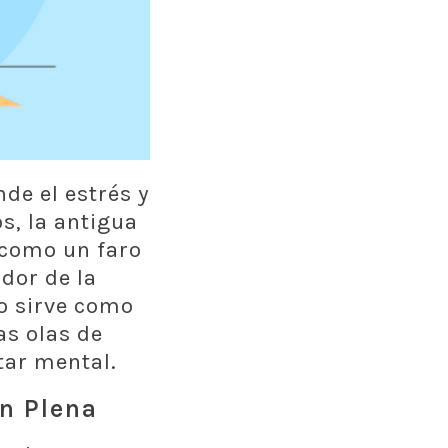
de el estrés y
, la antigua
 como un faro
dor de la
o sirve como
s olas de
tar mental.
n Plena